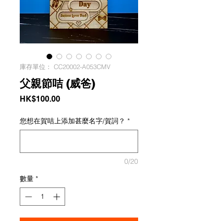
庫存單位： CC20002-A053CMV
父親節咭 (威爸)
價
HK$100.00
格
您想在賀咭上添加甚麼名字/賀詞？
*
0/20
數量
*