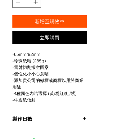
新增至購物車
立即購買
-65mm*92mm
-珍珠紙咭 (285g)
-雷射切割摟空圖案
-個性化小小心意咭
-添加貴公司的徽標或商標以用於商業
用途
-4種顏色內咭選擇 (黃/粉紅/紅/紫)
-牛皮紙信封
製作日數
定製或度身定制的產品，需要5個工作
天 (確認收款及設計稿件起計)