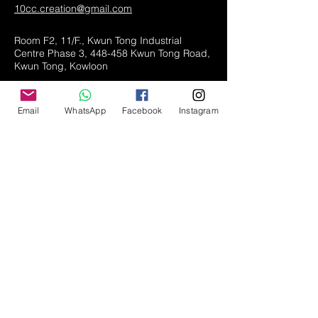
10cc.creation@gmail.com
Room F2, 11/F., Kwun Tong Industrial
Centre Phase 3, 448-458 Kwun Tong Road,
Kwun Tong, Kowloon
Hong Kong
Email
WhatsApp
Facebook
Instagram
Shop All
LED lamps
Greeting Cards
Phone Stand
About
Contact