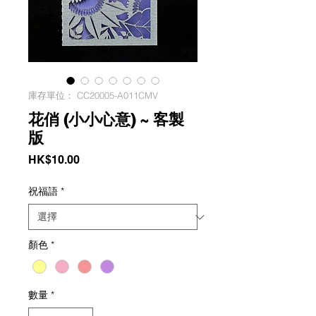
庫存單位： CC20005-A011CMV
花俏 (小小心意) ~ 客製
版
價
HK$10.00
格
祝福語
*
顏色
*
數量
*