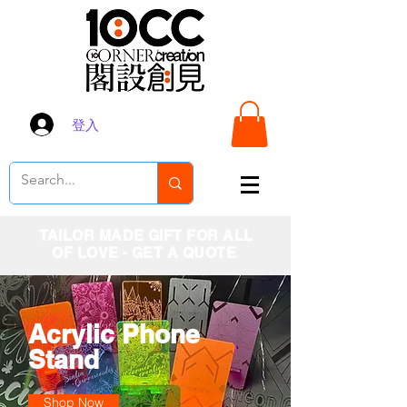
登入
TAILOR MADE GIFT FOR ALL
OF LOVE - GET A QUOTE
Acrylic Phone
Stand
Shop Now